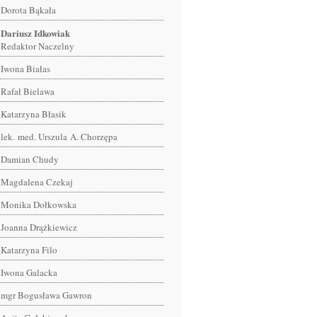
Dorota Bąkała
Dariusz Idkowiak
Redaktor Naczelny
Iwona Białas
Rafał Bielawa
Katarzyna Błasik
lek. med. Urszula A. Chorzępa
Damian Chudy
Magdalena Czekaj
Monika Dołkowska
Joanna Drążkiewicz
Katarzyna Filo
Iwona Galacka
mgr Bogusława Gawron