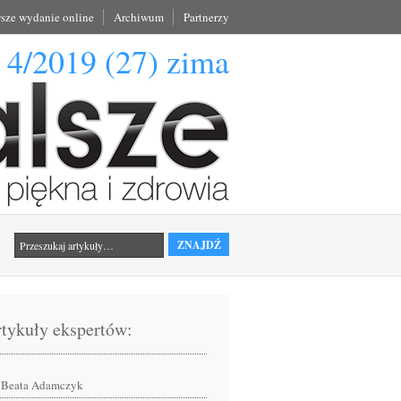
sze wydanie online
Archiwum
Partnerzy
4/2019 (27) zima
tykuły ekspertów:
Beata Adamczyk