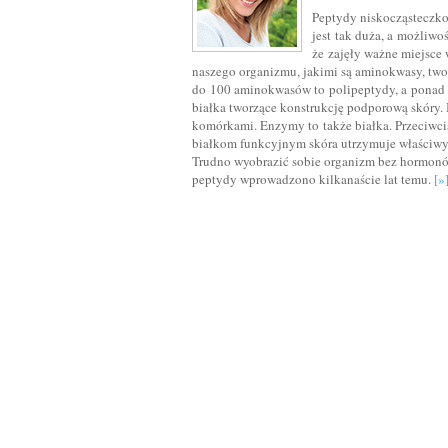
Peptydy niskocząsteczko
jest tak duża, a możliwo
że zajęły ważne miejsc
naszego organizmu, jakimi są aminokwasy, twor
do 100 aminokwasów to polipeptydy, a ponad 10
białka tworzące konstrukcję podporową skóry. 
komórkami. Enzymy to także białka. Przeciwcia
białkom funkcyjnym skóra utrzymuje właściwy 
Trudno wyobrazić sobie organizm bez hormonów
peptydy wprowadzono kilkanaście lat temu.
[»