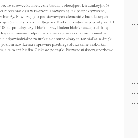
we. To surowce kosmetyczne bardzo obiecujące. Ich atrakcyjność
ści biotechnologii w tworzeniu nowych są tak perspektywiczne,
e w branży. Nawiązują do podstawowych elementów budulcowych
zące łańcuchy o różnej długości. Krótkie to właśnie peptydy, od 10
0 to proteiny, czyli białka. Przykładem białek naszego ciała są
Białka są również odpowiedzialne za przekaz informacji między
ła odpowiedzialne za funkcje obronne skóry to też białka, a dzięki
poziom nawilżenia i sprawnie przebiega złuszczanie naskórka.
, a te to też białka. Ciekawe początki Pierwsze niskocząsteczkowe
]