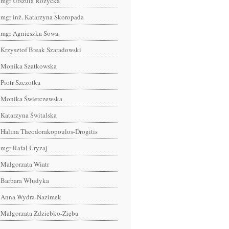
mgr Urszula Różycka
mgr inż. Katarzyna Skoropada
mgr Agnieszka Sowa
Krzysztof Break Szaradowski
Monika Szatkowska
Piotr Szczotka
Monika Świerczewska
Katarzyna Świtalska
Halina Theodorakopoulos-Drogitis
mgr Rafał Uryzaj
Małgorzata Wiatr
Barbara Włudyka
Anna Wydra-Nazimek
Małgorzata Zdziebko-Zięba