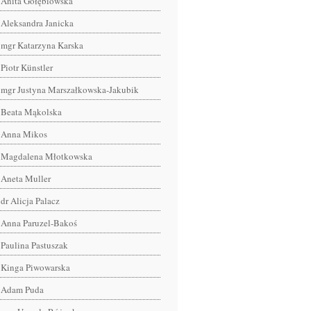
Anita Gołębiowska
Aleksandra Janicka
mgr Katarzyna Karska
Piotr Künstler
mgr Justyna Marszałkowska-Jakubik
Beata Mąkolska
Anna Mikos
Magdalena Młotkowska
Aneta Muller
dr Alicja Palacz
Anna Paruzel-Bakoś
Paulina Pastuszak
Kinga Piwowarska
Adam Puda