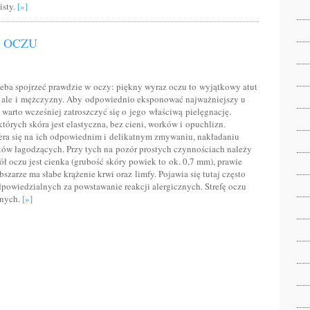
isty.
[»]
A OCZU
zeba spojrzeć prawdzie w oczy: piękny wyraz oczu to wyjątkowy atut
y, ale i mężczyzny. Aby odpowiednio eksponować najważniejszy u
warto wcześniej zatroszczyć się o jego właściwą pielęgnację.
tórych skóra jest elastyczna, bez cieni, worków i opuchlizn.
era się na ich odpowiednim i delikatnym zmywaniu, nakładaniu
ków łagodzących. Przy tych na pozór prostych czynnościach należy
ół oczu jest cienka (grubość skóry powiek to ok. 0,7 mm), prawie
zarze ma słabe krążenie krwi oraz limfy. Pojawia się tutaj często
owiedzialnych za powstawanie reakcji alergicznych. Strefę oczu
znych.
[»]