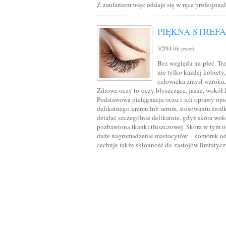
Z zaufaniem więc oddaje się w ręce profesjonal
PIĘKNA STREF
3/2014 (6) jesień
Bez względu na płeć. Tr
nie tylko każdej kobiet
człowieka zmysł wzroku, 
Zdrowe oczy to oczy błyszczące, jasne, wokół k
Podstawowa pielęgnacja oczu i ich oprawy opi
delikatnego kremu lub serum, stosowaniu środ
działać szczególnie delikatnie, gdyż skóra wok
pozbawiona tkanki tłuszczowej. Skóra w tym obs
duże nagromadzenie mastocytów – komórek odp
cechuje także skłonność do zastojów limfatyc