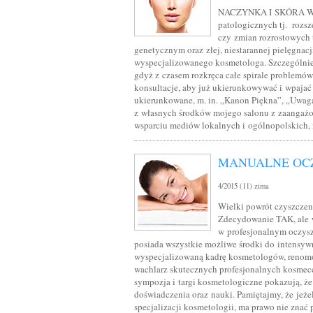
NACZYNKA I SKÓRA WRAŻ
patologicznych tj. rozsz
czy zmian rozrostowych 
genetycznym oraz złej, niestarannej pielęgnac
wyspecjalizowanego kosmetologa. Szczególnie 
gdyż z czasem rozkręca całe spirale problemó
konsultacje, aby już ukierunkowywać i wpajać 
ukierunkowane, m. in. „Kanon Piękna”, „Uwaga
z własnych środków mojego salonu z zaangaż
wsparciu mediów lokalnych i ogólnopolskich, 
MANUALNE OC
4/2015 (11) zima
Wielki powrót czyszczen
Zdecydowanie TAK, ale wy
w profesjonalnym oczysz
posiada wszystkie możliwe środki do intensywn
wyspecjalizowaną kadrę kosmetologów, renomo
wachlarz skutecznych profesjonalnych kosme
sympozja i targi kosmetologiczne pokazują, że 
doświadczenia oraz nauki. Pamiętajmy, że jeżeli
specjalizacji kosmetologii, ma prawo nie znać 