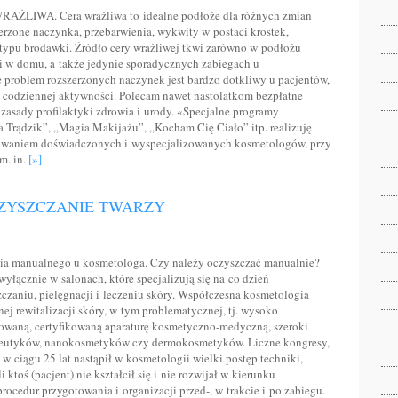
LIWA. Cera wrażliwa to idealne podłoże dla różnych zmian
erzone naczynka, przebarwienia, wykwity w postaci krostek,
typu brodawki. Źródło cery wrażliwej tkwi zarówno w podłożu
ji w domu, a także jedynie sporadycznych zabiegach u
problem rozszerzonych naczynek jest bardzo dotkliwy u pacjentów,
w codziennej aktywności. Polecam nawet nastolatkom bezpłatne
zasady profilaktyki zdrowia i urody. «Specjalne programy
 Trądzik”, „Magia Makijażu”, „Kocham Cię Ciało” itp. realizuję
owaniem doświadczonych i wyspecjalizowanych kosmetologów, przy
m. in.
[»]
ZYSZCZANIE TWARZY
ia manualnego u kosmetologa. Czy należy oczyszczać manualnie?
łącznie w salonach, które specjalizują się na co dzień
czaniu, pielęgnacji i leczeniu skóry. Współczesna kosmetologia
ej rewitalizacji skóry, w tym problematycznej, tj. wysoko
waną, certyfikowaną aparaturę kosmetyczno-medyczną, szeroki
ceutyków, nanokosmetyków czy dermokosmetyków. Liczne kongresy,
w ciągu 25 lat nastąpił w kosmetologii wielki postęp techniki,
 ktoś (pacjent) nie kształcił się i nie rozwijał w kierunku
procedur przygotowania i organizacji przed-, w trakcie i po zabiegu.