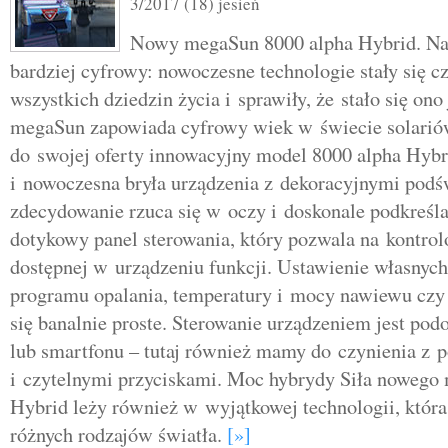
3/2017 (18) jesień
Nowy megaSun 8000 alpha Hybrid. Nasz
bardziej cyfrowy: nowoczesne technologie stały się c
wszystkich dziedzin życia i sprawiły, że stało się ono
megaSun zapowiada cyfrowy wiek w świecie solarió
do swojej oferty innowacyjny model 8000 alpha Hybr
i nowoczesna bryła urządzenia z dekoracyjnymi podś
zdecydowanie rzuca się w oczy i doskonale podkreśl
dotykowy panel sterowania, który pozwala na kontrol
dostępnej w urządzeniu funkcji. Ustawienie własnych
programu opalania, temperatury i mocy nawiewu czy 
się banalnie proste. Sterowanie urządzeniem jest pod
lub smartfonu – tutaj również mamy do czynienia z 
i czytelnymi przyciskami. Moc hybrydy Siła nowego
Hybrid leży również w wyjątkowej technologii, która
różnych rodzajów światła.
[»]