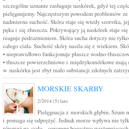
szczególne uznanie zasługuje naskórek, gdyż tej częś
pielęgnujemy. Najczęstszym powodem problemów ze sk
nadmierna suchość. Skóra staje się wtedy szorstka, je
pęka i się złuszcza. Pokrywający ją naskórek staje się
reaguje podrażnieniem. Skóra sucha dotyczy nie tylko 
całego ciała. Suchość skóry nasila się z wiekiem. Skóra
• nieprawidłowo funkcjonuje płaszcz wodno-tłuszczo
• tłuszcze powierzchniowe i międzykomórkowe mają 
w naskórku jest zbyt mało substancji zdolnych zatr
MORSKIE SKARBY
2/2014 (5) lato
Pielęgnacja z morskich głębin. Szum m
i pomaga się odprężyć. Jednak morze wpływa nie tylk
również na ciało – ogromne bogactwo występującyc