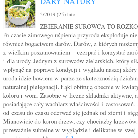
DARY NATURY
2/2019 (25) lato
ZBIERANIE SUROWCA TO ROZKO
Po czasie zimowego uśpienia przyroda eksploduje nie t
również bogactwem darów. Darów, z których możem
z wielkim poszanowaniem – czerpać i korzystać zaró
i dla urody. Jednym z surowców zielarskich, który si
wpłynąć na poprawę kondycji i wyglądu naszej skóry 
uroda idzie bowiem w parze ze skutecznością działan
naturalnej pielęgnacji. Łąki obfitują obecnie w kwiat
koloru i woni. Zasobne w liczne składniki aktywne, a
posiadające cały wachlarz właściwości i zastosowań.
od czasu do czasu oderwać się jednak od ziemi i się
Mianowicie do koron drzew, czy chociażby krzewów. 
przeważnie subtelne w wyglądzie i delikatne w swej s