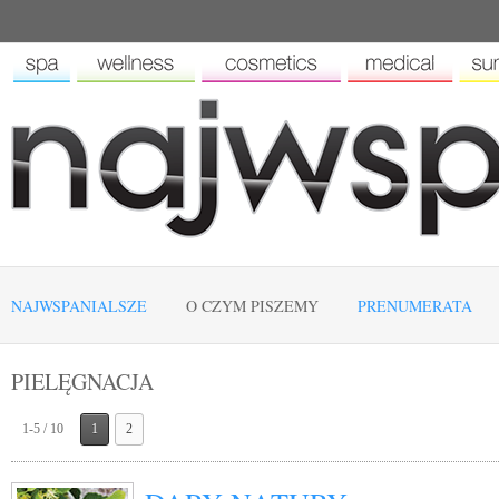
NAJWSPANIALSZE
O CZYM PISZEMY
PRENUMERATA
PIELĘGNACJA
1-5 / 10
1
2