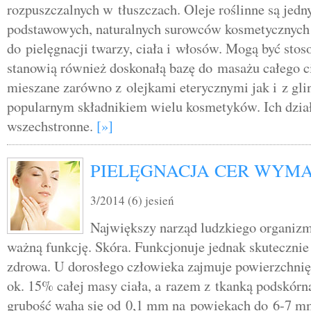
rozpuszczalnych w tłuszczach. Oleje roślinne są jedn
podstawowych, naturalnych surowców kosmetycznyc
do pielęgnacji twarzy, ciała i włosów. Mogą być sto
stanowią również doskonałą bazę do masażu całego c
mieszane zarówno z olejkami eterycznymi jak i z gli
popularnym składnikiem wielu kosmetyków. Ich dział
wszechstronne.
[»]
PIELĘGNACJA CER WYM
3/2014 (6) jesień
Największy narząd ludzkiego organizm
ważną funkcję. Skóra. Funkcjonuje jednak skutecznie 
zdrowa. U dorosłego człowieka zajmuje powierzchnię
ok. 15% całej masy ciała, a razem z tkanką podskórną
grubość waha się od 0,1 mm na powiekach do 6-7 m