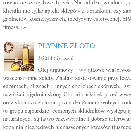
równa się szczęśliwe dziecko Nie od dziś wiadomo, 
klientki nie tylko aptek, sklepów z ubrankami czy z
gabinetów kosmetycznych, medycyny estetycznej, SP
fitness.
[»]
PŁYNNE ZŁOTO
3/2014 (6) jesień
Olej arganowy – wyjątkowe właściwoś
wszechstronne zalety. Znalazł zastosowanie przy lecze
egzemach, bliznach i innych chorobach skórnych. Dzia
nawilża i ujędrnia skórę. Chroni naskórek przed wy
oraz skutecznie chroni przed działaniem wolnych rod
to grupa najbardziej cenionych składników występu
naturalnych. Są łatwo przyswajalne i dobrze tolerowa
kopalnia niezbędnych nienasyconych kwasów tłuszcz