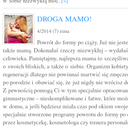
w sobie niezwykłą moc.
[»]
DROGA MAMO!
4/2014 (7) zima
Powrót do formy po ciąży. Już nie jesteś
także mamą. Dokonałaś rzeczy niezwykłej – wydałaś
człowieka. Pamiętajmy, najlepsza mama to szczęśliwa
o swoich bliskich, a także o siebie. Organizm kobiet
regeneracji dlatego nie powinnaś martwić się zmęcze
po porodzie i obawiać się, że już nigdy nie wrócisz 
Z pewnością pomogą Ci w tym specjalnie opracowan
gimnastyczne – nieskomplikowane i łatwe, które m
w domu, a jeśli będziesz miała czas pod okiem swoje
specjalnie stworzone programy powrotu do formy po 
przez kosmetyczkę, kosmetologa czy trenera persona