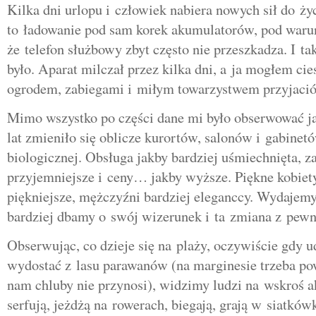
Kilka dni urlopu i człowiek nabiera nowych sił do ży
to ładowanie pod sam korek akumulatorów, pod waru
że telefon służbowy zbyt często nie przeszkadza. I t
było. Aparat milczał przez kilka dni, a ja mogłem cie
ogrodem, zabiegami i miłym towarzystwem przyjació
Mimo wszystko po części dane mi było obserwować jak
lat zmieniło się oblicze kurortów, salonów i gabine
biologicznej. Obsługa jakby bardziej uśmiechnięta, z
przyjemniejsze i ceny… jakby wyższe. Piękne kobiety
piękniejsze, mężczyźni bardziej eleganccy. Wydajemy
bardziej dbamy o swój wizerunek i ta zmiana z pewno
Obserwując, co dzieje się na plaży, oczywiście gdy 
wydostać z lasu parawanów (na marginesie trzeba po
nam chluby nie przynosi), widzimy ludzi na wskroś a
serfują, jeżdżą na rowerach, biegają, grają w siatkó