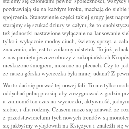
stajemy się członkami pewnej społeczności, wszyscy 
pozdrawiają się na każdym kroku, machają do siebie 
spojrzenia. Stanowienie części takiej grupy jest napr
starajmy się szukać dziury w całym, że to snobistycz
też jednostki nastawione wyłącznie na lansowanie sieb
tylko i wyłącznie modny ciuch, świetny sprzęt, a cał
znaczenia, ale jest to znikomy odstetek. To już jedna
z nas pamięta jeszcze obrazy z zakopiańskich Krupów
nieskażone śniegiem, niesione na plecach. Czy to j
że nasza górska wycieczka była mniej udana? Z pewn
Warto dać się porwać tej nowej fali. To nie tylko modn
oddychać pełną piersią, aby zrezygnować z godzin pr
a zamienić ten czas na wycieczki, aktywność, jednym
siebie, i dla rodziny. Czasem może się zdawać, że r
z przedstawicielami tych nowych trendów są monote
się jakbyśmy wylądowali na Księżycu i znaleźli się 