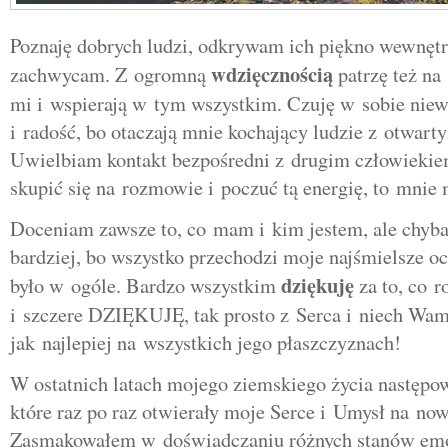
Poznaję dobrych ludzi, odkrywam ich piękno wewnętr
wdzięcznością
zachwycam. Z ogromną
patrzę też na
mi i wspierają w tym wszystkim. Czuję w sobie niew
i radość, bo otaczają mnie kochający ludzie z otwart
Uwielbiam kontakt bezpośredni z drugim człowiekie
skupić się na rozmowie i poczuć tą energię, to mnie 
Doceniam zawsze to, co mam i kim jestem, ale chyb
bardziej, bo wszystko przechodzi moje najśmielsze oc
dziękuję
było w ogóle. Bardzo wszystkim
za to, co r
i szczere DZIĘKUJĘ, tak prosto z Serca i niech Wam 
jak najlepiej na wszystkich jego płaszczyznach!
W ostatnich latach mojego ziemskiego życia następo
które raz po raz otwierały moje Serce i Umysł na no
Zasmakowałem w doświadczaniu różnych stanów emo