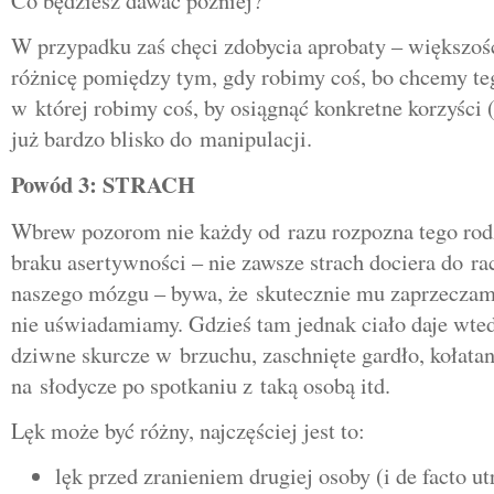
Co będziesz dawać później?
W przypadku zaś chęci zdobycia aprobaty – większoś
różnicę pomiędzy tym, gdy robimy coś, bo chcemy teg
w której robimy coś, by osiągnąć konkretne korzyści (
już bardzo blisko do manipulacji.
Powód 3: STRACH
Wbrew pozorom nie każdy od razu rozpozna tego rod
braku asertywności – nie zawsze strach dociera do ra
naszego mózgu – bywa, że skutecznie mu zaprzeczamy
nie uświadamiamy. Gdzieś tam jednak ciało daje wte
dziwne skurcze w brzuchu, zaschnięte gardło, kołatan
na słodycze po spotkaniu z taką osobą itd.
Lęk może być różny, najczęściej jest to:
lęk przed zranieniem drugiej osoby (i de facto ut