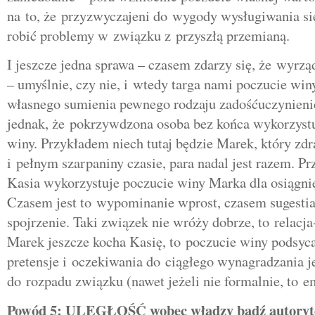
na to, że przyzwyczajeni do wygody wysługiwania si
robić problemy w związku z przyszłą przemianą.
I jeszcze jedna sprawa – czasem zdarzy się, że wyr
– umyślnie, czy nie, i wtedy targa nami poczucie winy
własnego sumienia pewnego rodzaju zadośćuczynieni
jednak, że pokrzywdzona osoba bez końca wykorzystu
winy. Przykładem niech tutaj będzie Marek, który zdr
i pełnym szarpaniny czasie, para nadal jest razem. Pr
Kasia wykorzystuje poczucie winy Marka dla osiągnię
Czasem jest to wypominanie wprost, czasem sugestia
spojrzenie. Taki związek nie wróży dobrze, to relacja
Marek jeszcze kocha Kasię, to poczucie winy podsyca
pretensje i oczekiwania do ciągłego wynagradzania 
do rozpadu związku (nawet jeżeli nie formalnie, to e
Powód 5: ULEGŁOŚĆ wobec władzy bądź autoryt