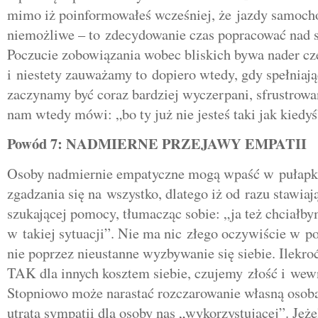
mimo iż poinformowałeś wcześniej, że jazdy samoch
niemożliwe – to zdecydowanie czas popracować nad 
Poczucie zobowiązania wobec bliskich bywa nader c
i niestety zauważamy to dopiero wtedy, gdy spełniają
zaczynamy być coraz bardziej wyczerpani, sfrustrowan
nam wtedy mówi: „bo ty już nie jesteś taki jak kiedyś
Powód 7: NADMIERNE PRZEJAWY EMPATII
Osoby nadmiernie empatyczne mogą wpaść w pułapk
zgadzania się na wszystko, dlatego iż od razu stawiaj
szukającej pomocy, tłumacząc sobie: „ja też chciałb
w takiej sytuacji”. Nie ma nic złego oczywiście w 
nie poprzez nieustanne wyzbywanie się siebie. Ile
TAK dla innych kosztem siebie, czujemy złość i wewn
Stopniowo może narastać rozczarowanie własną osobą
utrata sympatii dla osoby nas „wykorzystującej”. Jeże