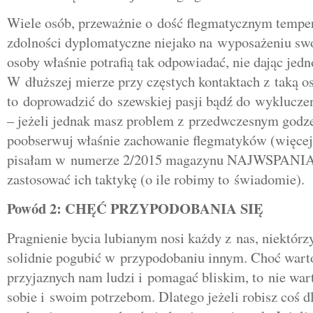
Wiele osób, przeważnie o dość flegmatycznym tempe
zdolności dyplomatyczne niejako na wyposażeniu swo
osoby właśnie potrafią tak odpowiadać, nie dając jed
W dłuższej mierze przy częstych kontaktach z taką o
to doprowadzić do szewskiej pasji bądź do wykluczen
– jeżeli jednak masz problem z przedwczesnym godze
poobserwuj właśnie zachowanie flegmatyków (więcej
pisałam w numerze 2/2015 magazynu NAJWSPANIA
zastosować ich taktykę (o ile robimy to świadomie).
Powód 2: CHĘĆ PRZYPODOBANIA SIĘ
Pragnienie bycia lubianym nosi każdy z nas, niektórzy
solidnie pogubić w przypodobaniu innym. Choć wart
przyjaznych nam ludzi i pomagać bliskim, to nie war
sobie i swoim potrzebom. Dlatego jeżeli robisz coś dl