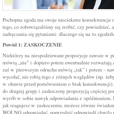
Pochopna zgoda ma swoje nieciekawe konsekwencje ni
tego, co zobowiązaliśmy się zrobić, czy powiedzieć, 
zadręczania się pytaniami: dlaczego się na to zgodzi
Powód 1: ZASKOCZENIE
Niektórzy na niespodziewane propozycje zawsze w 
mówią „nie” i dopiero potem ewentualnie rozważają 
zaś w pierwszym odruchu mówią „tak” i potem – nawet
wycofać, nie robią tego z różnych względów (np. żeby
w obawie przed pomówieniem o brak konsekwencji). 
do drugiej grupy i zaskoczony propozycją częściej po
wyrób w sobie nawyk odpowiadania z opóźnieniem.
jak reagujesz w zaskoczeniu, możesz równie świadom
WOLNO odpowiadać, poprzedzić odpowiedź chwilą 