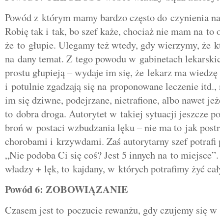
Powód z którym mamy bardzo często do czynienia n
Robię tak i tak, bo szef każe, chociaż nie mam na to
że to głupie. Ulegamy też wtedy, gdy wierzymy, że 
na dany temat. Z tego powodu w gabinetach lekarskic
prostu głupieją – wydaje im się, że lekarz ma wiedzę
i potulnie zgadzają się na proponowane leczenie itd.,
im się dziwne, podejrzane, nietrafione, albo nawet jeże
to dobra droga. Autorytet w takiej sytuacji jeszcze p
broń w postaci wzbudzania lęku – nie ma to jak post
chorobami i krzywdami. Zaś autorytarny szef potrafi
„Nie podoba Ci się coś? Jest 5 innych na to miejsce”
władzy + lęk, to kajdany, w których potrafimy żyć ca
Powód 6: ZOBOWIĄZANIE
Czasem jest to poczucie rewanżu, gdy czujemy się 