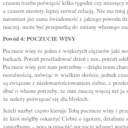
czasem trzeba poświęcić kilka tygodni czy miesięcy 
a czasem niestety lepiej zerwać relację. Nie ma tutaj
natomiast już sama świadomość z jakiego powodu dzi
inaczej, może być przepustką do zmiany własnego za
Powód 4: POCZUCIE WINY
Poczucie winy to jeden z większych ciężarów jaki n
barkach. Potrafi prześladować dzień i noc, potrafi ode
Poczucie winy jest nam potrzebne – dzięki temu char
moralnością, mówiąc w wielkim skrócie, jednak czas
są związane z niedowartościowaniem siebie, z przek
dbać o własne potrzeby, że inni znaczą więcej niż ja 
że należy poświęcać się dla bliskich.
Jeżeli nazbyt często kieruje Tobą poczucie winy i prz
że ktoś mógłby oskarżyć Ciebie o egoizm, działanie 
zaniedbanie – pora wzmocnić poczucie własnej wartoś