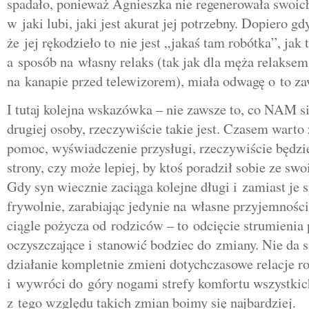
spadało, ponieważ Agnieszka nie regenerowała swoich
w jaki lubi, jaki jest akurat jej potrzebny. Dopiero gd
że jej rękodzieło to nie jest „jakaś tam robótka”, jak 
a sposób na własny relaks (tak jak dla męża relaksem
na kanapie przed telewizorem), miała odwagę o to za
I tutaj kolejna wskazówka – nie zawsze to, co NAM si
drugiej osoby, rzeczywiście takie jest. Czasem warto 
pomoc, wyświadczenie przysługi, rzeczywiście będzie
strony, czy może lepiej, by ktoś poradził sobie ze s
Gdy syn wiecznie zaciąga kolejne długi i zamiast je s
frywolnie, zarabiając jedynie na własne przyjemności
ciągle pożycza od rodziców – to odcięcie strumienia
oczyszczające i stanowić bodziec do zmiany. Nie da si
działanie kompletnie zmieni dotychczasowe relacje r
i wywróci do góry nogami strefy komfortu wszystki
z tego względu takich zmian boimy się najbardziej.