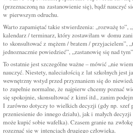
(przeznaczoną na zastanowienie się), bądź nauczyć si
w pierwszym odruchu.
Warto zapamiętać takie stwierdzenia: „rozważę to”, 
kalendarz / terminarz, który zostawiłam w domu za
to skonsultować z mężem / bratem / przyjacielem”, „
jednoznacznie powiedzieć”, „zastanowię się nad tym”
To ostatnie jest szczególne ważne – mówić „nie wiem”
nauczyć. Niestety, naleciałością z lat szkolnych jest j
wewnętrzny wstyd przed przyznaniem się do niewiedz
to zupełnie normalne, że najpierw chcemy poznać wi
się spokojnie, skonsultować z kimś itd., zanim podej
I zarówno dotyczy to wielkich decyzji (gdy np. szef
przeniesienie do innego działu), jak i małych decyzji
może kupić sobie wafelka). Czasem granie na zwłokę
rozeznać się w intencjach drugiego człowieka.